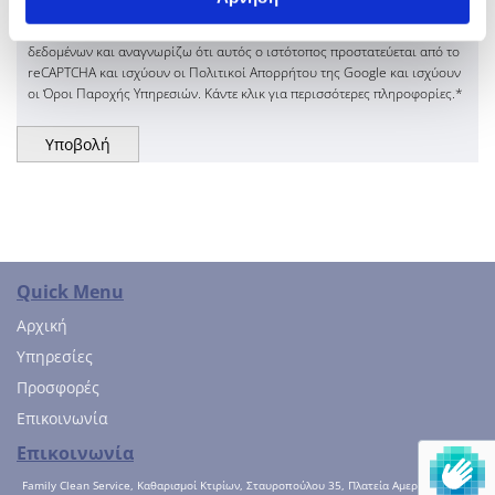
Συμφωνώ με την εγγραφή και διατήρηση των προσωπικών μου
δεδομένων και αναγνωρίζω ότι αυτός ο ιστότοπος προστατεύεται από το
reCAPTCHA και ισχύουν οι Πολιτικοί Απορρήτου της Google και ισχύουν
οι Όροι Παροχής Υπηρεσιών. Κάντε κλικ για περισσότερες πληροφορίες.*
Quick Menu
Αρχική
Υπηρεσίες
Προσφορές
Επικοινωνία
Επικοινωνία
Family Clean Service, Καθαρισμοί Κτιρίων, Σταυροπούλου 35, Πλατεία Αμερικής,