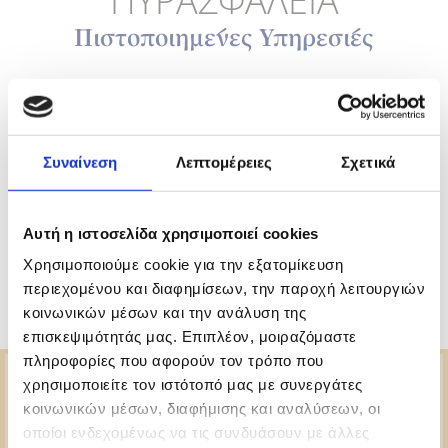
ΠΥΡΑΣΦΑΛΕΙΑ
Πιστοποιημένες Υπηρεσίες
Μπορούμε να προμηθεύσουμε,
εγκαταστήσουμε, συντηρήσουμε 6KG και
12KG Πυροσβεστήρες.
Συναίνεση
Λεπτομέρειες
Σχετικά
- ΔΩΡΕΑΝ ΧΡΗΣΗ ΠΥΡΟΣΒΕΣΤΗΡΩΝ
- ΣΥΝΤΗΡΗΣΗ ΠΥΡΟΣΒΕΣΤΗΡΩΝ
Αυτή η ιστοσελίδα χρησιμοποιεί cookies
- ΠΑΡΑΛΑΒΗ ΚΑΙ ΠΑΡΑΔΟΣΗ ΣΤΟ ΧΩΡΟ ΣΑΣ
(ΠΙΣΤΟΠΟΙΗΤΙΚΟ ΑΠΟ ΠΥΡΟΤΕΧΝΙΚΟ
)
Χρησιμοποιούμε cookie για την εξατομίκευση
περιεχομένου και διαφημίσεων, την παροχή λειτουργιών
κοινωνικών μέσων και την ανάλυση της
επισκεψιμότητάς μας. Επιπλέον, μοιραζόμαστε
πληροφορίες που αφορούν τον τρόπο που
χρησιμοποιείτε τον ιστότοπό μας με συνεργάτες
κοινωνικών μέσων, διαφήμισης και αναλύσεων, οι
Επικοινωνήστε μαζί μας για
οποίοι ενδεχομένως να τις συνδυάσουν με άλλες
προσφορά, στα τηλέφωνα
210 8256682